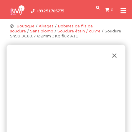
0
+33 2.51.70.57.75
Boutique
/
Alliages
/
Bobines de fils de
soudure
/
Sans plomb
/
Soudure étain / cuivre
/ Soudure
Sn99,3Cu0,7 Ø2mm 3Kg flux A11