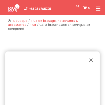
0
+33 2.51.70.57.75
Boutique
/
Flux de brasage, nettoyants &
accessoires
/
Flux
/ Gel à braser 10cc en seringue air
comprimé