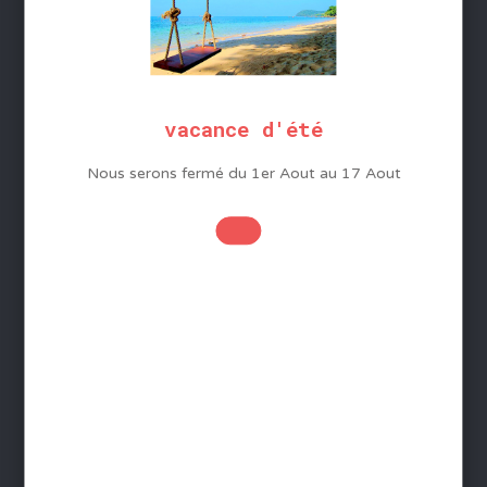
SERVICES
Conditions Générales de Vente
Mentions légales
Protection des données
vacance d'été
Gestion des cookies
Nous serons fermé du 1er Aout au 17 Aout
Foire aux questions - FAQ
Contact
INFORMATIONS
Devenir distributeur
Livraison France - Livraison monde
Télécharger le Catalogue
Paiement sécurisé