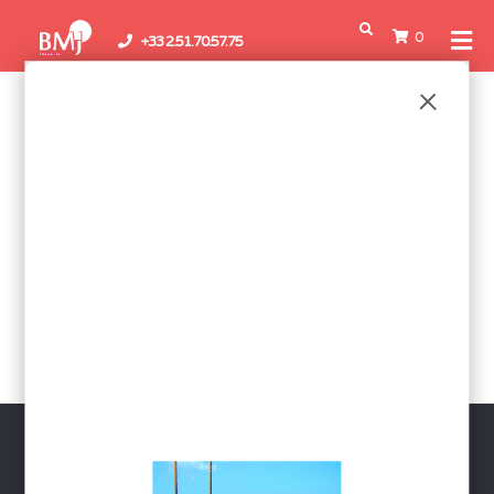
0
+33 2.51.70.57.75
PANIER
Votre panier est actuellement vide.
Retour à la boutique