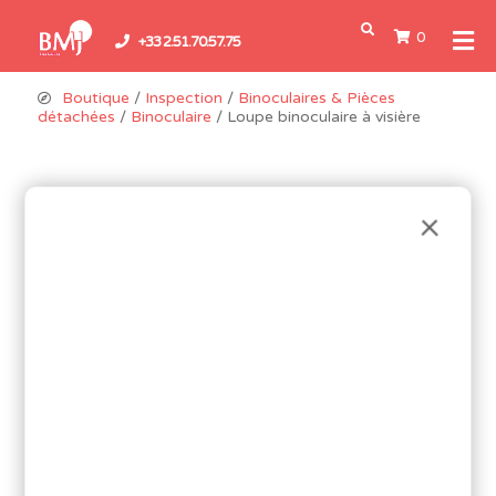
0
+33 2.51.70.57.75
Boutique
/
Inspection
/
Binoculaires & Pièces
détachées
/
Binoculaire
/ Loupe binoculaire à visière