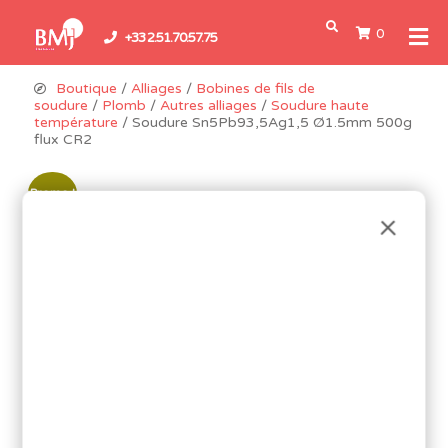
0
+33 2.51.70.57.75
Boutique
/
Alliages
/
Bobines de fils de
soudure
/
Plomb
/
Autres alliages
/
Soudure haute
température
/ Soudure Sn5Pb93,5Ag1,5 Ø1.5mm 500g
flux CR2
Promo !