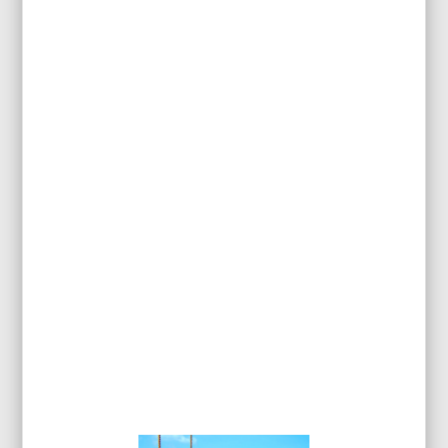
500g
Flux CA activé CR2
Indice acide : 205 à 235mg/g
Taux de chlore : 0.9 à 1.1
Température de fusion : 296 à 301°C
Vitesse de brasage accrue
Grande surface d’étalement
INFORMATIONS
COMPLÉMENTAIRES
Diamètre
1,5 mm
Étain
5%
Plomb