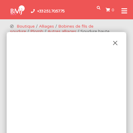
0
+33 2.51.70.57.75
Boutique
/
Alliages
/
Bobines de fils de
soudure
/
Plomb
/
Autres alliages
/ Soudure haute
température
SOUDURE HAUTE TEMPÉRATURE
Flux résineux activé pour assemblage de composants ou de sous-
ensembles devant être braser à nouveau (fabrication de
condensateurs, sondes, etc. …).
3 produits disponibles
Réf.: ESO90