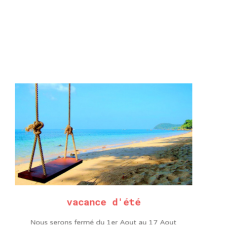
Réf. Produit :
376-0.8
Catégories :
Accessoires pour QUICK 376D
,
Stations 
à amenée de soudure
INFORMATIONS COMPLÉMENTAIRE
vacance d'été
Nous serons fermé du 1er Aout au 17 Aout