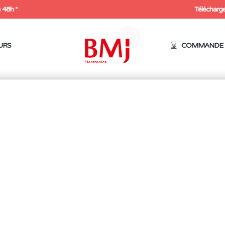
 48h *
Télécharge
URS
COMMANDE 
tème à amenée de soudure
/ Tube guide fil pour 376D de diamètre
TUBE GUIDE FIL POUR 
DIAMÈTRE 0.8 MM (COP
20,00
€
HT
24,00
€
Expédition sous 48h
Rupture de stock