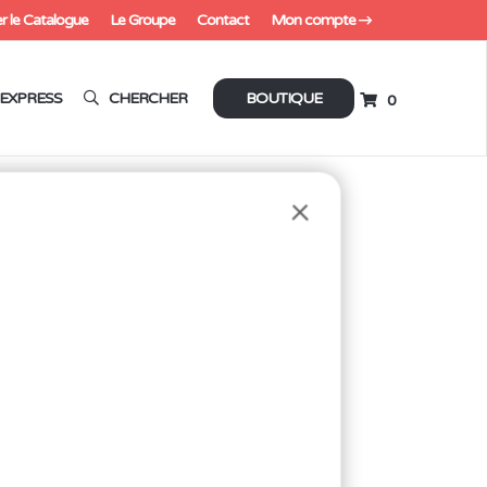
r le Catalogue
Le Groupe
Contact
Mon compte
EXPRESS
CHERCHER
BOUTIQUE
0
 0.8 mm (Copie)
376D DE
IE)