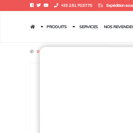
+33 2.51.70.57.75
Expédition sous
PRODUITS
SERVICES
NOS REVENDE
Boutique
/
Stations de soudage
/
Stations
/
Sys