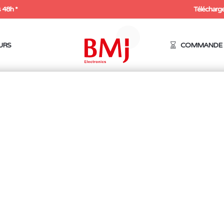
 48h *
Télécharge
URS
COMMANDE 
tème à amenée de soudure
/ Accessoires pour QUICK 376D
ICK 376D
Réf.: 376-0.8
Réf.: 