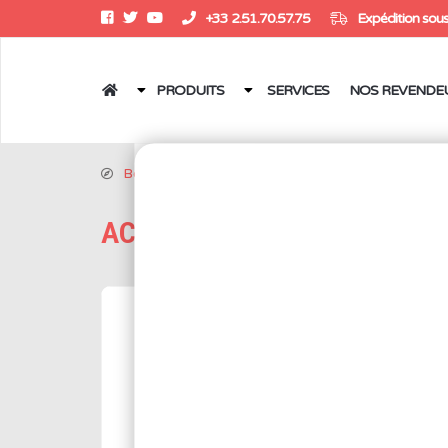
+33 2.51.70.57.75
Expédition sous
PRODUITS
SERVICES
NOS REVENDE
Boutique
/
Stations de soudage
/
Stations
/
Sys
ACCESSOIRES POUR QU
Réf.: 376-0.6