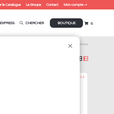
r le Catalogue
Le Groupe
Contact
Mon compte
EXPRESS
CHERCHER
BOUTIQUE
0
4 produits disponibles
376-1.0
Réf.: 376-1.2