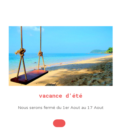
TUBE GUIDE FIL
TUBE GUIDE FIL
POUR 376D DE
POUR 376D DE
DIAMÈTRE 0.8 MM
DIAMÈTRE 1.0 M
(COPIE)
20,00
€
HT
24,00
€
20,00
€
HT
24,00
€
En rupture
Ajouter au panier
vacance d'été
Nous serons fermé du 1er Aout au 17 Aout