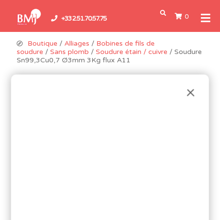
0
+33 2.51.70.57.75
Boutique
/
Alliages
/
Bobines de fils de
soudure
/
Sans plomb
/
Soudure étain / cuivre
/ Soudure
Sn99,3Cu0,7 Ø3mm 3Kg flux A11