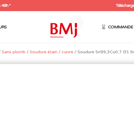
 48h *
Télécharge
URS
COMMANDE 
/
Sans plomb
/
Soudure étain / cuivre
/ Soudure Sn99,3Cu0,7 Ø1.5
SOUDURE SN99,3CU0,7 
250G FLUX A11
39,81
€
HT
47,77
€
Expédition sous 48h
Rupture de stock