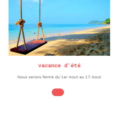
Cuivre
0,7%
vacance d'été
S
Nous serons fermé du 1er Aout au 17 Aout
pose un large choix
triel, de consommable et
ectronique, du simple fer
s de la marque