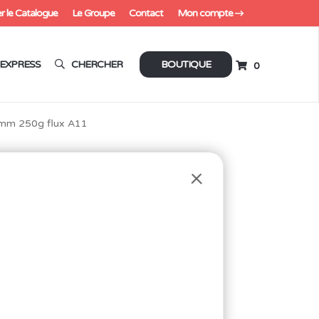
r le Catalogue
Le Groupe
Contact
Mon compte
EXPRESS
CHERCHER
BOUTIQUE
0
mm 250g flux A11
Ø1.5MM