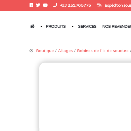
+33 2.51.70.57.75
Expédition sous
PRODUITS
SERVICES
NOS REVENDE
Boutique
/
Alliages
/
Bobines de fils de soudure