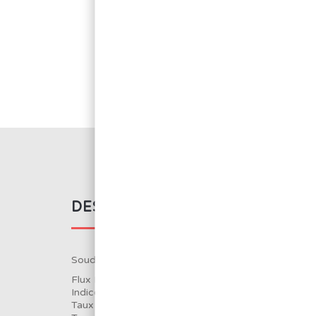
DESCRIPTION DU PRODUIT
Soudure normale Sn99.3 Cu0.7 Ø1.5mm 250g
Flux RA activé A11 à 2.2
Indice acide : 110 à 150mg/g
Taux de chlore : 1 à 1.2