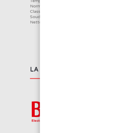
Température de fusion : 227°C
Norme J-STD-004
Classification ROM1
Soudure sans résidus actifs
Nettoyage pas nécessaire
LA MARQUE BMJ ELECTRONIC
BMJ Electronics pro
d’équipement indus
d’outillage pour l’él
manuel au robot.
Voir tous les produit