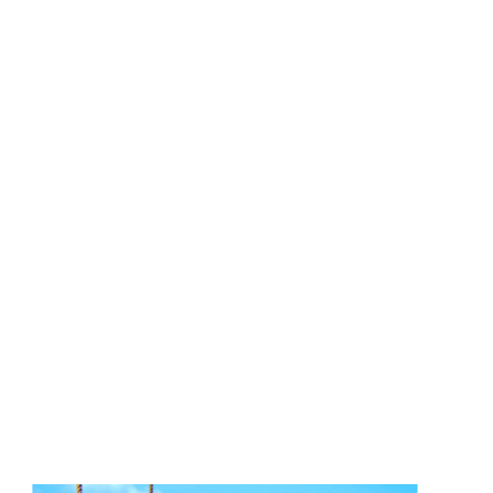
Réf. Produit :
ESP017
Catégories :
Alliages
,
Bobines de fils de soudure
,
Sans 
/ cuivre
INFORMATIONS COMPLÉMENTAIRE
Diamètre
1,5 mm
Étain
99,3%