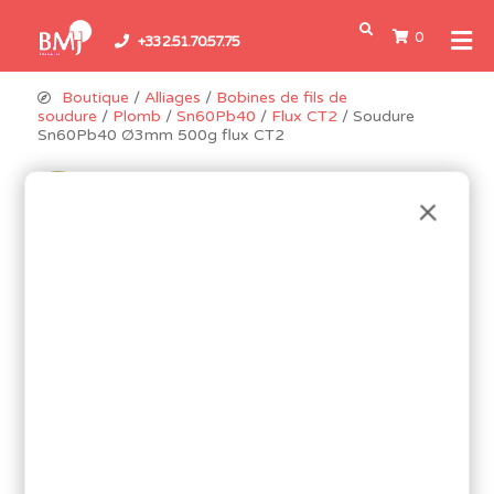
0
+33 2.51.70.57.75
Boutique
/
Alliages
/
Bobines de fils de
soudure
/
Plomb
/
Sn60Pb40
/
Flux CT2
/ Soudure
Sn60Pb40 Ø3mm 500g flux CT2
Promo !