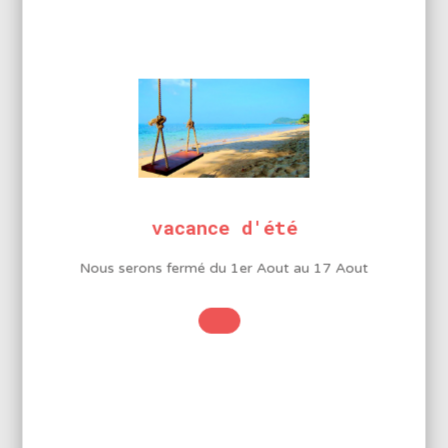
Indice acide : 185 à 215mg/g
Taux de chlore : 0.35 à 0.45
Température de fusion : 183°C
INFORMATIONS
COMPLÉMENTAIRES
vacance d'été
Diamètre
Nous serons fermé du 1er Aout au 17 Aout
3 mm
Étain
60%
Plomb
40%