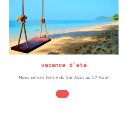
Plomb
40%
S
vacance d'été
Nous serons fermé du 1er Aout au 17 Aout
pose un large choix
triel, de consommable et
ectronique, du simple fer
s de la marque