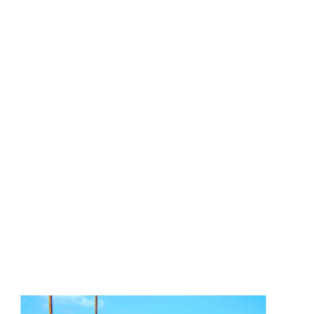
Réf. Produit :
ESR204
Catégories :
Alliages
,
Bobines de fils de soudure
,
Flux 
Sn60Pb40
INFORMATIONS COMPLÉMENTAIRE
Diamètre
1,5 mm
Étain
60%