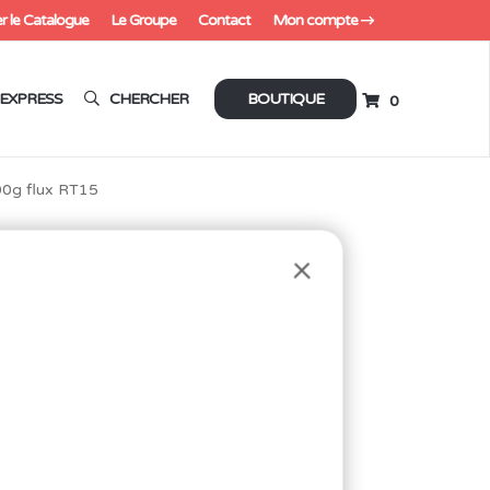
r le Catalogue
Le Groupe
Contact
Mon compte
EXPRESS
CHERCHER
BOUTIQUE
0
0g flux RT15
5MM 500G