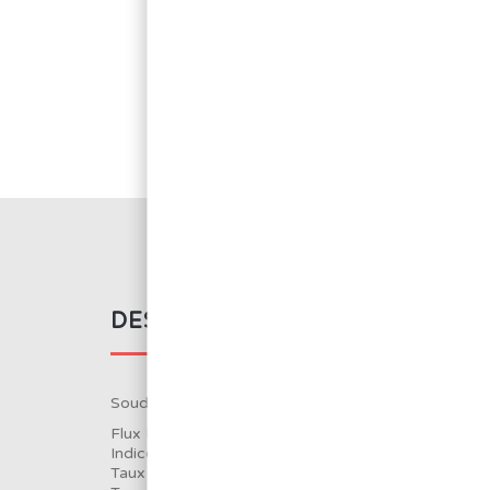
DESCRIPTION DU PRODUIT
Soudure no clean Sn60 Pb40 Ø1.5mm 500g
Flux RT15 à 1.5
Indice acide : 371 à 401mg/g
Taux de chlore : 0