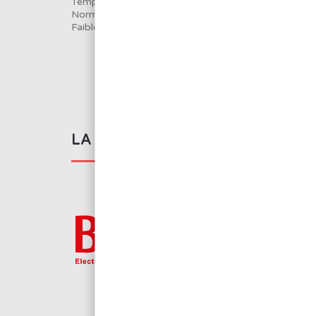
Température de fusion : 183°C
Norme J-STD-004 classification ROL0
Faible projection
LA MARQUE BMJ ELECTRONIC
BMJ Electronics pro
d’équipement indus
d’outillage pour l’él
manuel au robot.
Voir tous les produit