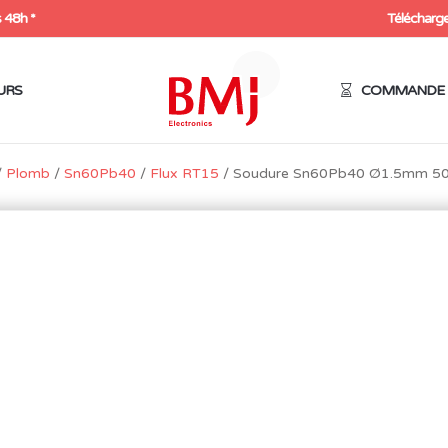
 48h *
Télécharge
URS
COMMANDE 
/
Plomb
/
Sn60Pb40
/
Flux RT15
/ Soudure Sn60Pb40 Ø1.5mm 50
SOUDURE SN60PB40 Ø1.
FLUX RT15
50,93
€
HT
61,12
€
Expédition sous 48h
Rupture de stock