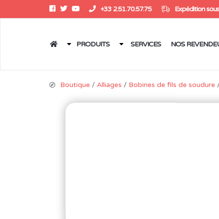
+33 2.51.70.57.75
Expédition sous
PRODUITS
SERVICES
NOS REVENDE
Boutique
/
Alliages
/
Bobines de fils de soudure