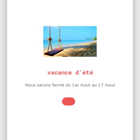
Température de fusion : 183°C
Norme J-STD-004 classification ROL0
Fil de retouche, faible projection
INFORMATIONS
COMPLÉMENTAIRES
vacance d'été
Diamètre
Nous serons fermé du 1er Aout au 17 Aout
0,5 mm
Étain
60%
Plomb
40%