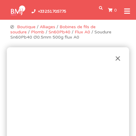
0
+33 2.51.70.57.75
Boutique
/
Alliages
/
Bobines de fils de
soudure
/
Plomb
/
Sn60Pb40
/
Flux A0
/ Soudure
Sn60Pb40 Ø0.5mm 500g flux A0