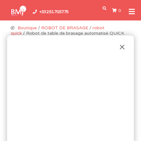
0
+33 2.51.70.57.75
Boutique
/
ROBOT DE BRASAGE
/
robot
quick
/ Robot de table de brasage automatisé QUICK
ET9384E