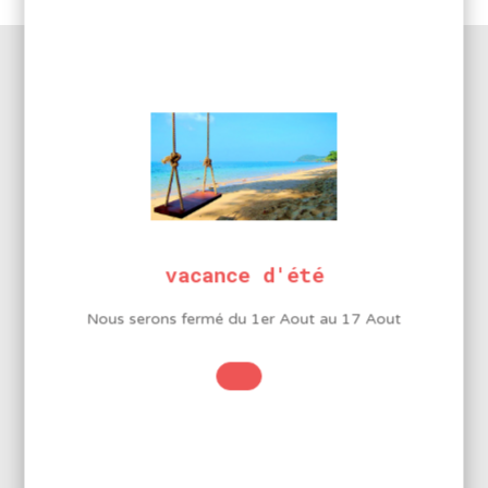
DESCRIPTION DU PRODUIT
Améliorez votre productivité
Ce robot de table est conçu pour du brasage point par
vacance d'été
point ou linéaire automatisé.
Il s’agit d’un équipement entièrement automatique de
haute précision 4 axes (X / Y / Z / R).
Nous serons fermé du 1er Aout au 17 Aout
Ce robot est équipé d’une tête de brasage 150W et de
pannes conçues spécialement pour garantir une qualité
de brasage reproductible.
Livré avec contrôleur intégré de brasage 378CA /
contrôleur interne, dérouleur de fil 371H / HI & une tête
de brasage 9018M. Nombreuses surface de travail
disponible