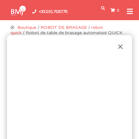
0
+33 2.51.70.57.75
Boutique
/
ROBOT DE BRASAGE
/
robot
quick
/ Robot de table de brasage automatisé QUICK
ET9394E