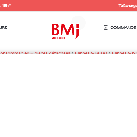
 48h *
Télécharge
URS
COMMANDE 
Consommables & pièces détachées
/
Pannes & Buses
/
Pannes & pi
S2200 & 376D
PANNE TOURNEVIS POUR
& 376D
2,70
€
HT
3,24
€
Expédition sous 48h