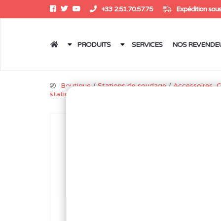
+33 2.51.70.57.75
Expédition sous
PRODUITS
SERVICES
NOS REVENDE
Boutique
/
Stations de soudage
/
Accessoires, 
station TS2200 & 376D
/ Panne tournevis pour T