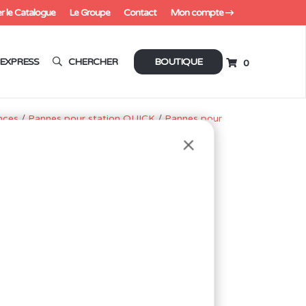
r le Catalogue
Le Groupe
Contact
Mon compte
EXPRESS
CHERCHER
BOUTIQUE
0
nces
/
Pannes pour station QUICK
/
Pannes pour
 TS2200