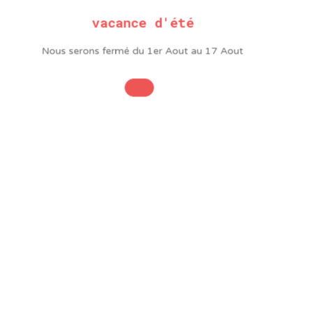
Forme
Tournevis
vacance d'été
Forme
Tournevis
Largeur
1.2
Nous serons fermé du 1er Aout au 17 Aout