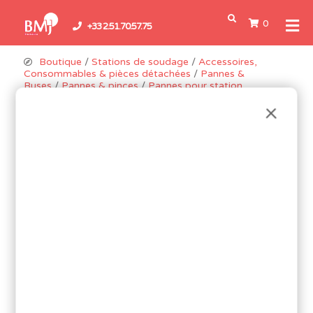
0
+33 2.51.70.57.75
Boutique
/
Stations de soudage
/
Accessoires,
Consommables & pièces détachées
/
Pannes &
Buses
/
Pannes & pinces
/
Pannes pour station
QUICK
/
Pannes pour station TS2200 & 376D
/ Panne
conique pour TS2200 & 376D