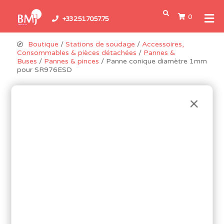
0
+33 2.51.70.57.75
Boutique
/
Stations de soudage
/
Accessoires,
Consommables & pièces détachées
/
Pannes &
Buses
/
Pannes & pinces
/ Panne conique diamètre 1mm
pour SR976ESD