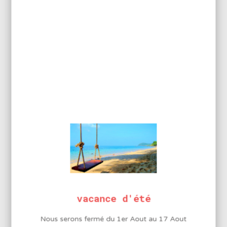
COMPLÉMENTAIRES
Caractéristiques
SL30
Plage de réglage
température
150 à 450°C
Poids de la station
2Kg
Dimensions de la
station (mm)
130(L) x 100(H) x 190(P)
vacance d'été
Nous serons fermé du 1er Aout au 17 Aout