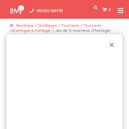
0
+33 2.51.70.57.75
Boutique
/
Outillages
/
Tournevis
/
Tournevis
céramique & horloger
/ Jeu de 9 tournevis d’horloger
Promo !