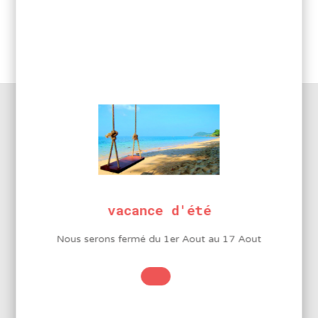
Jeu
de
Réf. Produit :
5261
6
Catégories :
Outillages
,
Tournevis
,
Tournevis céramique
tournevis
& horloger
céramiques
DESCRIPTION DU PRODUIT
vacance d'été
Jeu de 6 tournevis céramiques
Nous serons fermé du 1er Aout au 17 Aout
INFORMATIONS
COMPLÉMENTAIRES