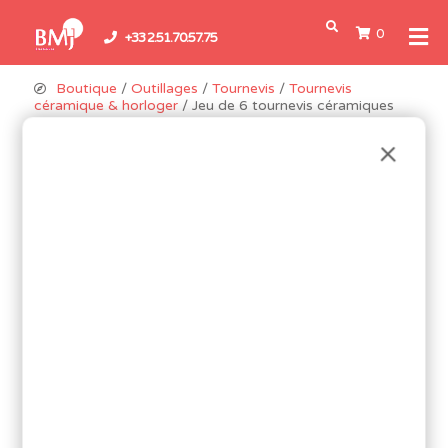
0
+33 2.51.70.57.75
Boutique
/
Outillages
/
Tournevis
/
Tournevis
céramique & horloger
/ Jeu de 6 tournevis céramiques