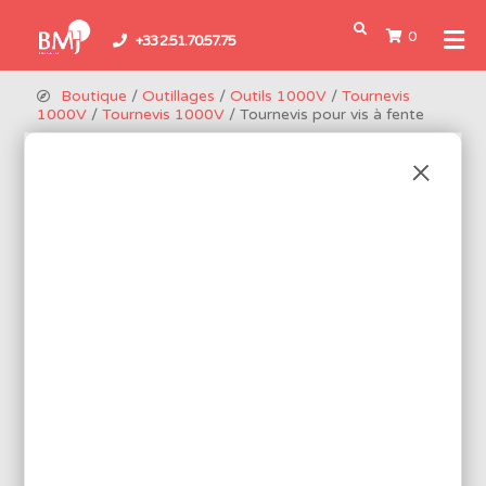
0
+33 2.51.70.57.75
Boutique
/
Outillages
/
Outils 1000V
/
Tournevis
1000V
/
Tournevis 1000V
/ Tournevis pour vis à fente
TOURNEVIS POUR VIS À FENTE
Les outils 1000V sont conformes à la norme IEC60900 pour les
travaux sous-tension 1000V en courant alternatif et 1500V en
courant continu. Certifié TÜV.
4 produits disponibles
Réf.: YT-28153