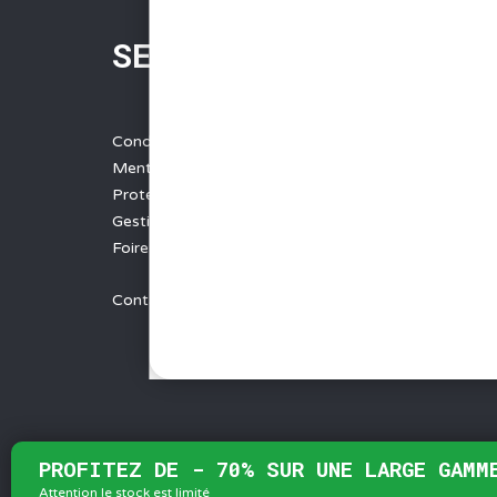
SERVICES
Conditions Générales de Vente
Mentions légales
Protection des données
Gestion des cookies
Foire aux questions - FAQ
Contact
PROFITEZ DE - 70% SUR UNE LARGE GAMM
Attention le stock est limité