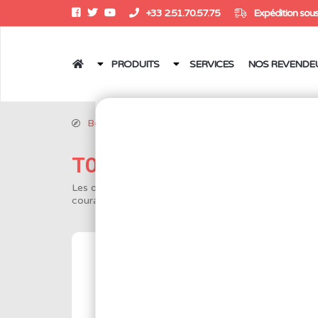
+33 2.51.70.57.75
Expédition sous
PRODUITS
SERVICES
NOS REVENDE
Boutique
/
Outillages
/
Outils 1000V
/
Tournevi
TOURNEVIS 1000V
Les outils 1000V sont conformes à la norme IEC609
courant continu. Certifié TÜV.
4