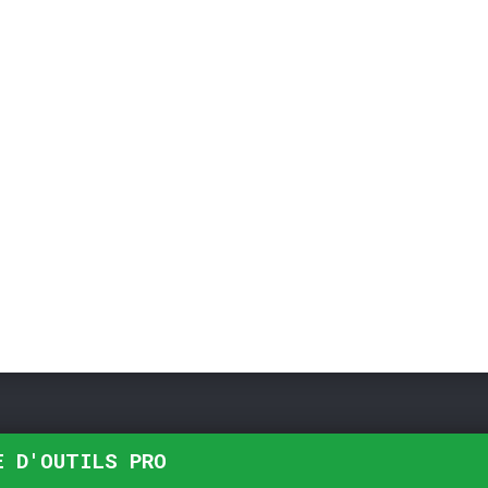
INFORMATIONS
Devenir distributeur
Livraison France - Livraison monde
Télécharger le Catalogue
E D'OUTILS PRO