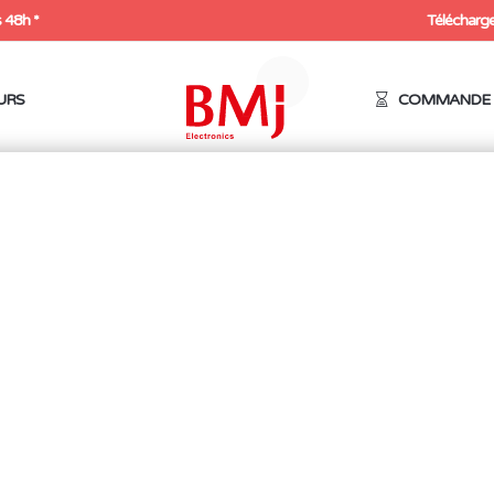
 48h *
Télécharge
URS
COMMANDE 
s 1000V
/ Tournevis 1000V
00 pour les travaux sous-tension 1000V en courant alternatif et 
3
4