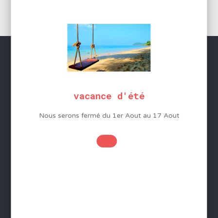
initial
actuel
était :
est :
139,00€.
42,17€.
SERVICES
vacance d'été
Conditions Générales de Vente
Nous serons fermé du 1er Aout au 17 Aout
Mentions légales
Protection des données
Gestion des cookies
Foire aux questions - FAQ
Contact
INFORMATIONS