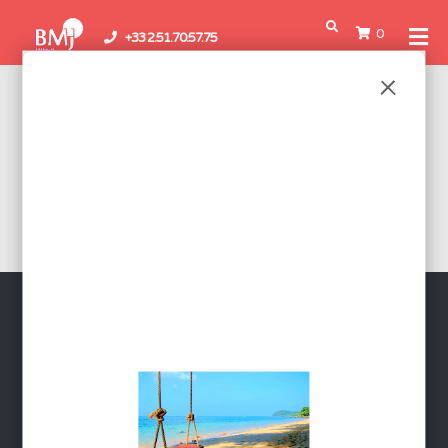
0
+33 2.51.70.57.75
SOLDES DOSAGE
SERVICES
Conditions Générales de Vente
Mentions légales