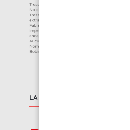
Tresse cuivre
No clean 3.7mm 3m
Tresse à dessouder composée de fils de cuivre pur
extra-fins pour un meilleur transfert thermique
Fabrication type diamant
Imprégnée d’un flux synthétique résineux micro-
encapsulé sans résidus corrosifs
Aucun nettoyage
Normes : NFC 90550 et JSTD-004, ROL0
Bobine ESD
LA MARQUE BMJ ELECTRONIC
BMJ Electronics pro
d’équipement indus