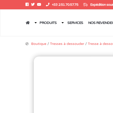
+33 2.51.70.57.75
Expédition sous
PRODUITS
SERVICES
NOS REVENDE
Boutique
/
Tresses à dessouder
/
Tresse à desso