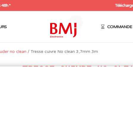
 48h *
Télécharge
URS
COMMANDE 
uder no clean
/ Tresse cuivre No clean 3,7mm 3m
TRESSE CUIVRE NO CLE
3M
5,03
€
HT
6,04
€
Expédition sous 48h
81 en stock