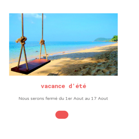
Largeur
3,7 mm
Longueur
3 m
Type
No-clean
vacance d'été
Nous serons fermé du 1er Aout au 17 Aout
S
pose un large choix
triel, de consommable et