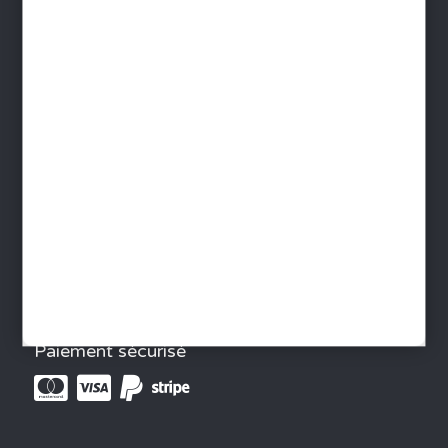
Protection des données
Gestion des cookies
Foire aux questions - FAQ
Contact
INFORMATIONS
Devenir distributeur
Livraison France - Livraison monde
Télécharger le Catalogue
Paiement sécurisé