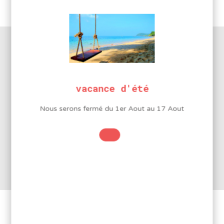
ergonomiques
,
Tournevis pour empreinte Torx
DESCRIPTION DU PRODUIT
vacance d'été
Nous serons fermé du 1er Aout au 17 Aout
Tournevis Resistorx T7 75mm
Tournevis équipé d’un manche bi-matière antidérapant
pour un vissage précis et un confort d’utilisation.
Lame en chrome vanadium entièrement trempé,
extrémité brunie.