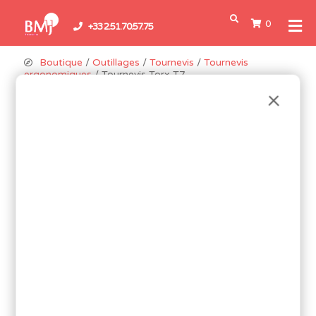
0
+33 2.51.70.57.75
Boutique
/
Outillages
/
Tournevis
/
Tournevis
ergonomiques
/ Tournevis Torx T7
Promo !