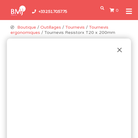
0
+33 2.51.70.57.75
Boutique
/
Outillages
/
Tournevis
/
Tournevis
ergonomiques
/ Tournevis Resistorx T20 x 200mm
Promo !