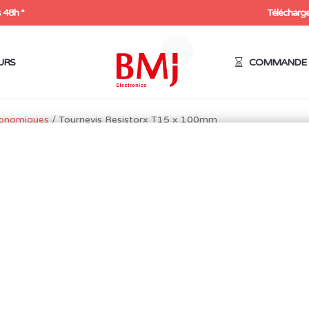
 48h *
Télécharge
URS
COMMANDE 
gonomiques
/ Tournevis Resistorx T15 x 100mm
TOURNEVIS RESISTORX 
100MM
4,00
€
Le
Le
1,60
€
HT
prix
prix
1,92
€
initial
actuel
était :
est :
4,00€.
1,60€.
Expédition sous 48h