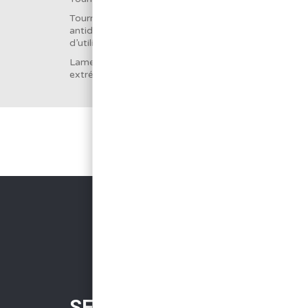
Tournevis équipé d’un manche bi-matière
antidérapant pour un vissage précis et un confort
d’utilisation.
Lame en chrome vanadium entièrement trempé,
extrémité brunie.
SERVICES