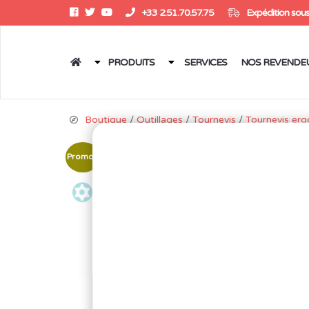
+33 2.51.70.57.75
Expédition sous
PRODUITS
SERVICES
NOS REVENDE
Boutique
/
Outillages
/
Tournevis
/
Tournevis er
Promo !