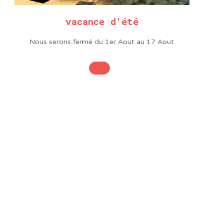
Empreinte
T15
Diamètre x longueur de
5.0 x 100mm
vacance d'été
lame
Longueur du manche
95mm
Nous serons fermé du 1er Aout au 17 Aout