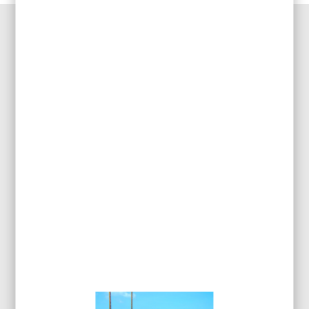
DESCRIPTION DU PRODUIT
Gaz neutre liquéfié ininflammable pour générer du froid
Utilisation pour localiser les pannes thermiques
Domaines d’utilisation :
– Pannes thermiques
– Mauvaises connections
– Emmanchement mécanique
– Chocs thermiques
INFORMATIONS
COMPLÉMENTAIRES