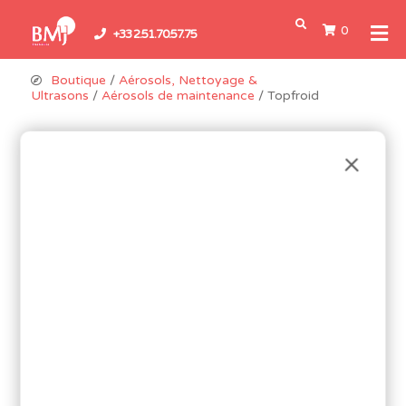
0
+33 2.51.70.57.75
Boutique
/
Aérosols, Nettoyage &
Ultrasons
/
Aérosols de maintenance
/ Topfroid