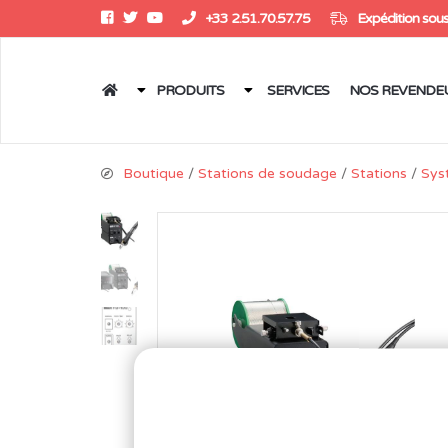
+33 2.51.70.57.75
Expédition sous
PRODUITS
SERVICES
NOS REVENDE
Boutique
/
Stations de soudage
/
Stations
/
Sys