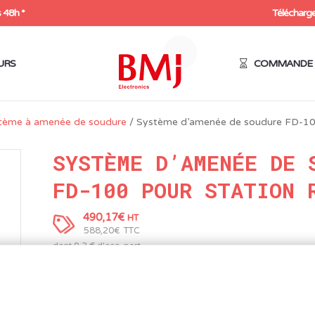
 48h *
Télécharge
URS
COMMANDE 
tème à amenée de soudure
/ Système d’amenée de soudure FD-100
SYSTÈME D’AMENÉE DE 
FD-100 POUR STATION 
490,17
€
HT
588,20
€
dont 0.2 € d'eco-part
Expédition sous 48h
1 en stock