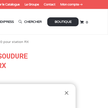
r le Catalogue
Le Groupe
Contact
Mon compte
EXPRESS
CHERCHER
BOUTIQUE
0
 pour station RX
SOUDURE
RX