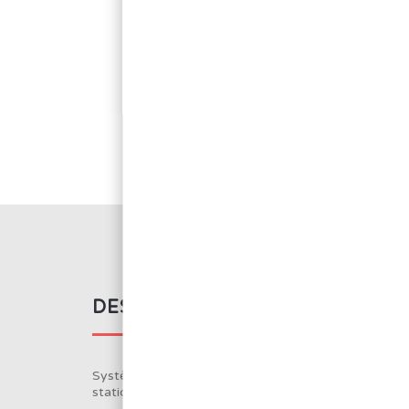
DESCRIPTION DU PRODUIT
Système à amenée de soudure automatique pour
station série RX