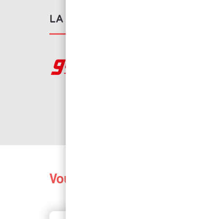
LA MARQUE GOOT
Depuis près de 50 
clients une vaste 
de haute qualité facil
Voir tous les produit
Vous aimerez peut-être 