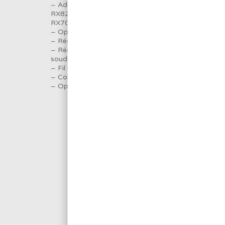
– Adaptable sur différentes stations GOOT:
RX822AS, RX852AS, RX802AS, RX711AS,
RX701AS
– Opération de brasage d’une seule main
– Réglage de la longueur d’avance fil et de la vitess
– Réglage de l’orientation du tube d’amenée de la
soudure
– Fil compatible de 0.6 à 1.6mm
– Commande au pied en option
– Option V-Groove (limiter les projections de flux)