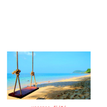
ans,
Taiyo Electric
fournit à ses
gamme de produits de brasage
es à utiliser.
s de la marque
aussi…
Promo !