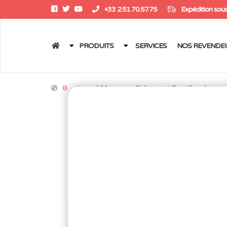
+33 2.51.70.57.75
Expédition sous
PRODUITS
SERVICES
NOS REVENDE
Boutique
/
Masques, Rubans et Pastilles de ma