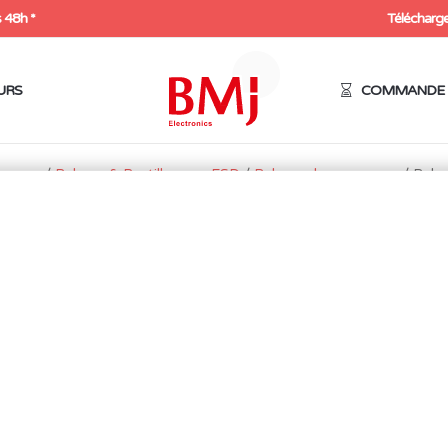
 48h *
Télécharge
URS
COMMANDE 
squage
/
Rubans & Pastilles non ESD
/
Rubans de masquage
/ Ruba
RUBAN DE MASQUAGE « 
50MM
17,43
€
HT
20,92
€
Expédition sous 48h
5 en stock