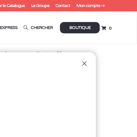
r le Catalogue
Le Groupe
Contact
Mon compte
EXPRESS
CHERCHER
BOUTIQUE
0
n de masquage « Kapton » 50mm
KAPTON »