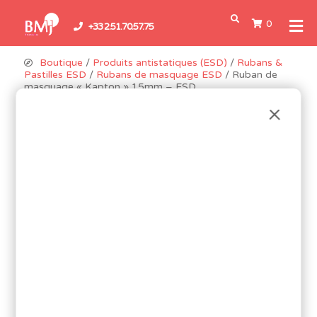
0
+33 2.51.70.57.75
Boutique
/
Produits antistatiques (ESD)
/
Rubans &
Pastilles ESD
/
Rubans de masquage ESD
/ Ruban de
masquage « Kapton » 15mm – ESD