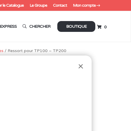
r le Catalogue
Le Groupe
Contact
Mon compte
EXPRESS
CHERCHER
BOUTIQUE
0
es
/ Ressort pour TP100 – TP200
 TP200