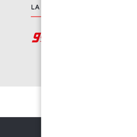
LA MARQUE GOOT
Depuis près de 50 
clients une vaste 
de haute qualité facil
Voir tous les produit