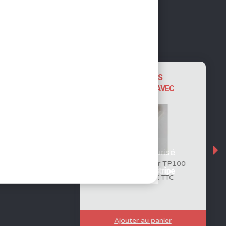
NOUS VOUS
SUGGÉRONS AVEC
Paiement sécurisé
avant pour TP100 –
Tube silicone pour TP100
TP200
0,50
€
HT
0,60
€
€
HT
2,28
€
En rupture
Ajouter au panier