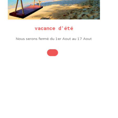
ans,
Taiyo Electric
fournit à ses
vacance d'été
gamme de produits de brasage
es à utiliser.
Nous serons fermé du 1er Aout au 17 Aout
s de la marque