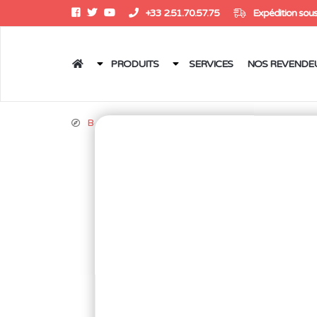
+33 2.51.70.57.75
Expédition sous
PRODUITS
SERVICES
NOS REVENDE
Boutique
/
Outillages
/
Pinces
/
Pinces coupant