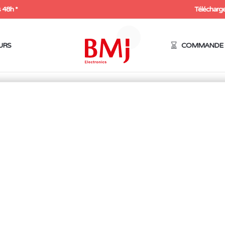
 48h *
Télécharge
URS
COMMANDE 
es
/
Pinces diverses
/ Pince coupe câble
PINCE COUPE CÂBLE
17,00
€
HT
20,40
€
Expédition sous 48h
60 en stock
Commandez ce produit maintenant et gagnez 17 points 