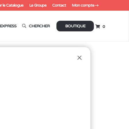
r le Catalogue
Le Groupe
Contact
Mon compte
EXPRESS
CHERCHER
BOUTIQUE
0
de fidélités ! -