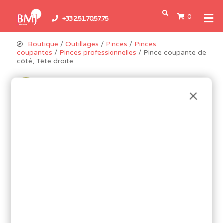
0
+33 2.51.70.57.75
Boutique
/
Outillages
/
Pinces
/
Pinces
coupantes
/
Pinces professionnelles
/ Pince coupante de
côté, Tête droite
Promo !