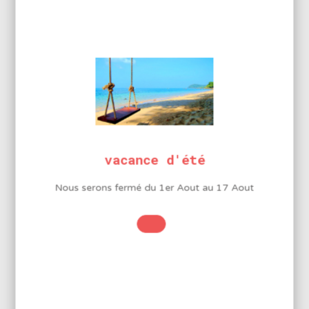
Acier à haute teneur en carbone, trempé sur les taillants,
ressort à lame, polissage fin, manches revêtus de PVC
INFORMATIONS
COMPLÉMENTAIRES
Longueur
vacance d'été
120mm
Longueur lames
Nous serons fermé du 1er Aout au 17 Aout
15mm
Coupe max Cu
Ø 1.8mm
Coupe max fil dur
Ø 0.8mm