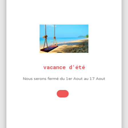
Acier à haute teneur en carbone, trempé sur les taillants,
ressort à lame, polissage fin, manches revêtus de PVC
INFORMATIONS
COMPLÉMENTAIRES
Longueur
vacance d'été
160mm
Longueur bec
Nous serons fermé du 1er Aout au 17 Aout
47mm
Mors
lisses
Extrémité
5.0 x 1.5mm