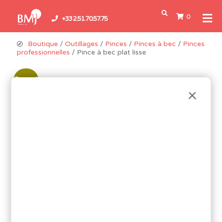
0
+33 2.51.70.57.75
Boutique
/
Outillages
/
Pinces
/
Pinces à bec
/
Pinces
professionnelles
/ Pince à bec plat lisse
Promo !