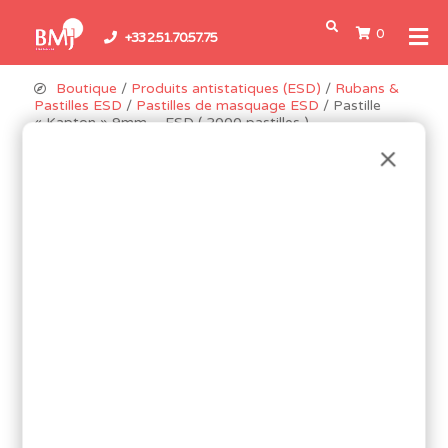
0
+33 2.51.70.57.75
Boutique
/
Produits antistatiques (ESD)
/
Rubans &
Pastilles ESD
/
Pastilles de masquage ESD
/ Pastille
« Kapton » 9mm – ESD ( 2000 pastilles )