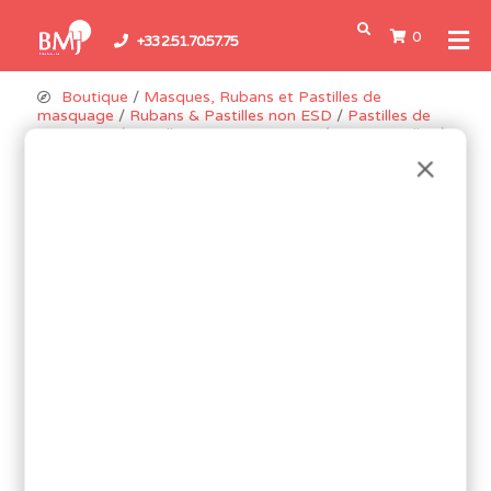
0
+33 2.51.70.57.75
Boutique
/
Masques, Rubans et Pastilles de
masquage
/
Rubans & Pastilles non ESD
/
Pastilles de
masquage
/ Pastille « Kapton » 15mm ( 2000 pastilles )