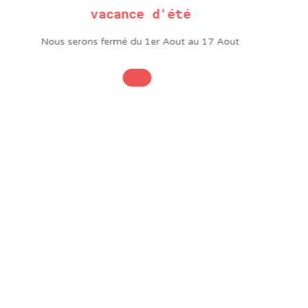
vacance d'été
Antistatique
Oui
Diamètre
10 mm
Nous serons fermé du 1er Aout au 17 Aout