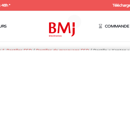
 48h *
Télécharge
URS
COMMANDE 
 & Pastilles ESD
/
Pastilles de masquage ESD
/ Pastille « Kapton 
PASTILLE « KAPTON » 
ESD ( 2000 PASTILLES
34,97
€
HT
41,96
€
Expédition sous 48h
11 en stock