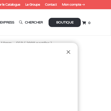
r le Catalogue
Le Groupe
Contact
Mon compte
EXPRESS
CHERCHER
BOUTIQUE
0
» 10mm – ESD ( 2000 pastilles )
10MM –
 )