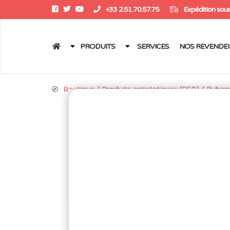
+33 2.51.70.57.75
Expédition sous
PRODUITS
SERVICES
NOS REVENDE
Boutique
/
Produits antistatiques (ESD)
/
Rubans