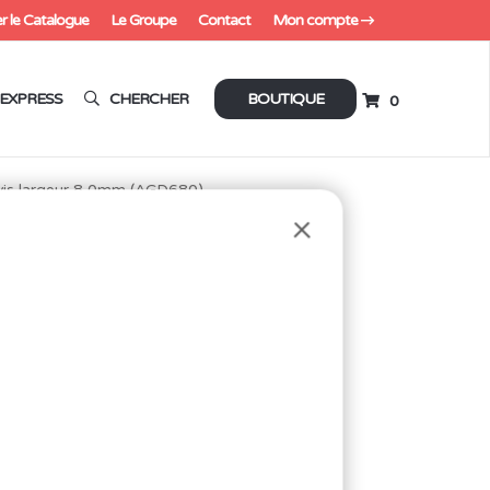
r le Catalogue
Le Groupe
Contact
Mon compte
EXPRESS
CHERCHER
BOUTIQUE
0
vis largeur 8,0mm (AGD680)
EUR