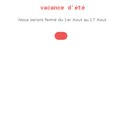
Forme
Tournevis
vacance d'été
Forme
Tournevis
Largeur
8mm
Nous serons fermé du 1er Aout au 17 Aout