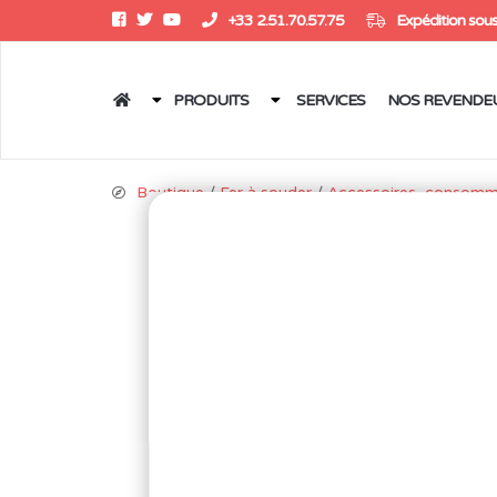
+33 2.51.70.57.75
Expédition sous
PRODUITS
SERVICES
NOS REVENDE
Boutique
/
Fer à souder
/
Accessoires, consomm