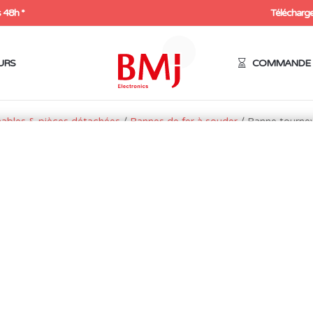
 48h *
Télécharge
URS
COMMANDE 
ables & pièces détachées
/
Pannes de fer à souder
/ Panne tourne
PANNE TOURNEVIS LARG
8,0MM (AGD680)
9,60
€
HT
11,52
€
Expédition sous 48h
10 en stock