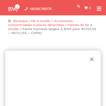
0
+33 2.51.70.57.75
Boutique
/
Fer à souder
/
Accessoires,
consommables & pièces détachées
/
Pannes de fer à
souder
/ Panne tournevis largeur 2,4mm pour RX701AS
– RX711AS – CXR41