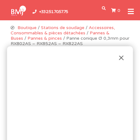
0
+33 2.51.70.57.75
Boutique
/
Stations de soudage
/
Accessoires,
Consommables & pièces détachées
/
Pannes &
Buses
/
Pannes & pinces
/ Panne conique Ø 0,3mm pour
RX802AS – RX852AS – RX822AS