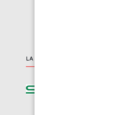
LA MARQUE SOLOMON
Fondée en 1973, So
agence de vente de
créée à Taiwan, c’e
plus grandes entrep
Voir tous les produit