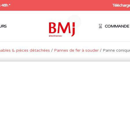
 48h *
Télécharge
URS
COMMANDE 
ables & pièces détachées
/
Pannes de fer à souder
/ Panne coniqu
PANNE CONIQUE BISEAU
2,1MM POUR KD40
3,70
€
HT
4,44
€
Expédition sous 48h
13 en stock