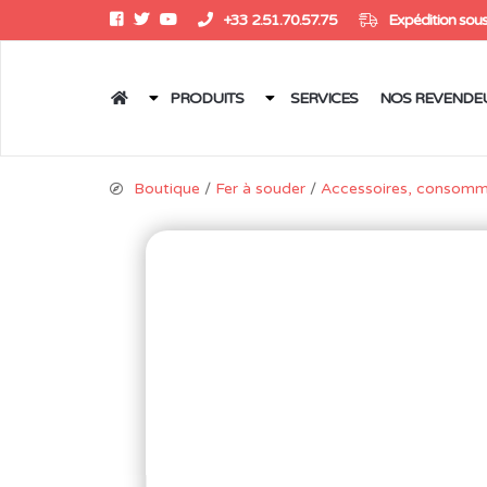
+33 2.51.70.57.75
Expédition sous
PRODUITS
SERVICES
NOS REVENDE
Boutique
/
Fer à souder
/
Accessoires, consomm