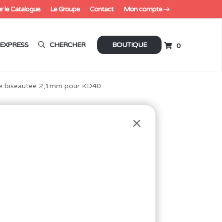
r le Catalogue
Le Groupe
Contact
Mon compte
EXPRESS
CHERCHER
BOUTIQUE
0
e biseautée 2,1mm pour KD40
TÉE