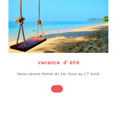
Forme
Biseautée
Forme
Biseautée
Diamètre
2.1mm
vacance d'été
Nous serons fermé du 1er Aout au 17 Aout
lomon est la première
 composants électroniques
st désormais l’une des 200
rises de technologie à Taiwan.
s de la marque