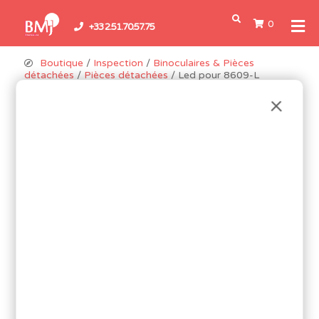
0
+33 2.51.70.57.75
Boutique
/
Inspection
/
Binoculaires & Pièces
détachées
/
Pièces détachées
/ Led pour 8609-L
Promo !