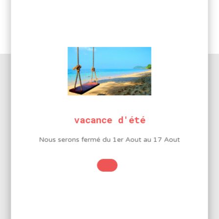
pour
Réf. Produit :
D2540
8609-
Catégories :
Binoculaires & Pièces détachées
,
L
Inspection
,
Pièces détachées
,
Promotions
DESCRIPTION DU PRODUIT
vacance d'été
Nous serons fermé du 1er Aout au 17 Aout
Circuit LED pour 8609-L
INFORMATIONS
COMPLÉMENTAIRES