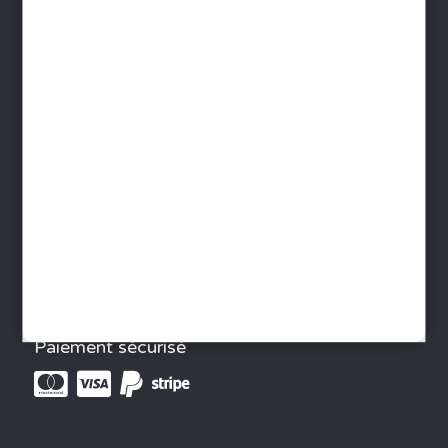
Protection des données
Gestion des cookies
Foire aux questions - FAQ
Contact
INFORMATIONS
Devenir distributeur
Livraison France - Livraison monde
Télécharger le Catalogue
Paiement sécurisé