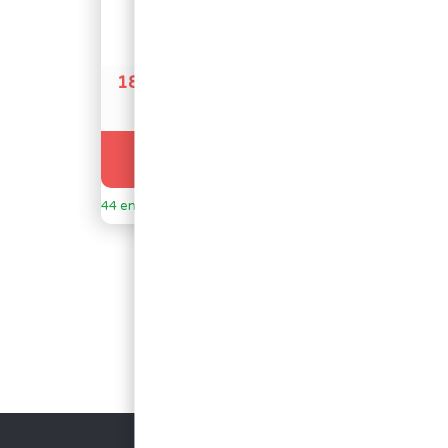
FER
SUPPOR
ÉCONOMIQUE
FER
30W
STAND
SH81
18,17
€
HT
21,80
€
8,90
€
HT
10
Ajouter au panier
Ajouter au 
44 en stock
3 en stock