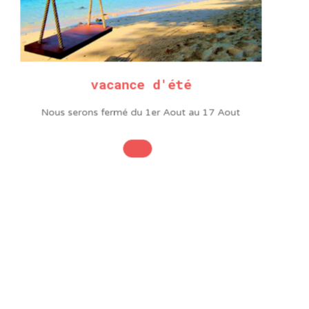
vacance d'été
Nous serons fermé du 1er Aout au 17 Aout
aussi…
lécharger
Réf.: SH814
Télécharger
Réf.: ESP011
che technique
la fiche technique