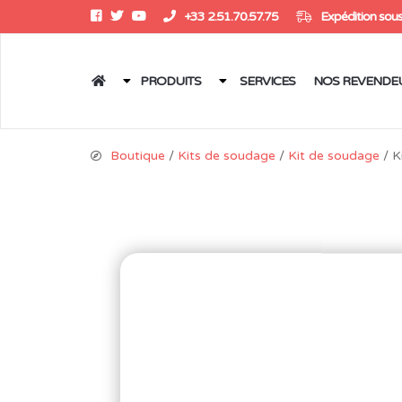
+33 2.51.70.57.75
Expédition sous
PRODUITS
SERVICES
NOS REVENDE
Boutique
/
Kits de soudage
/
Kit de soudage
/ K