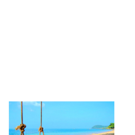
m
S
pose un large choix
triel, de consommable et
ectronique, du simple fer
s de la marque