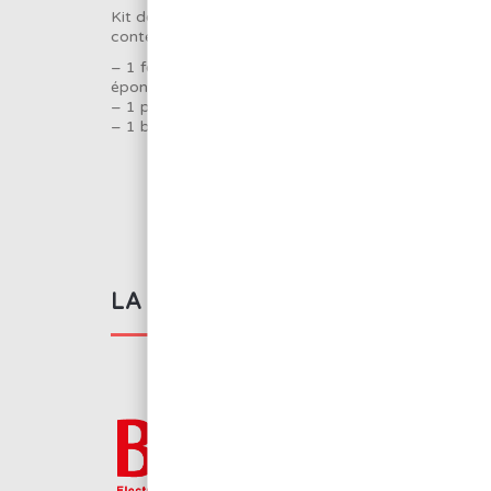
Kit de base collège pour souder et dessouder
contenant :
– 1 fer à souder SR96830W1 support de fer avec
éponge CT319
– 1 pompe à dessouder SH827
– 1 bobine de 50g de soudure Sn99.3 Cu0.7 Ø1m
LA MARQUE BMJ ELECTRONIC
BMJ Electronics pro
d’équipement indus
d’outillage pour l’él
manuel au robot.
Voir tous les produit