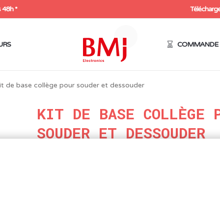
 48h *
Télécharge
URS
COMMANDE 
it de base collège pour souder et dessouder
KIT DE BASE COLLÈGE 
SOUDER ET DESSOUDER
35,90
€
HT
43,08
€
Expédition sous 48h
9 en stock