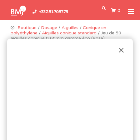
0
+33 2.51.70.57.75
Boutique
/
Dosage
/
Aiguilles
/
Conique en
polyéthylène
/
Aiguilles conique standard
/ Jeu de 50
aiguilles conique 0,60mm gamme éco (Rose)