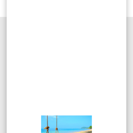
accessoires
,
Résineux
DESCRIPTION DU PRODUIT
Flux KX200 résineux en bidon de 1 litres
INFORMATIONS
COMPLÉMENTAIRES