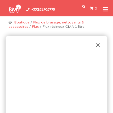
0
+33 2.51.70.57.75
Boutique
/
Flux de brasage, nettoyants &
accessoires
/
Flux
/ Flux résineux CMA 1 litre