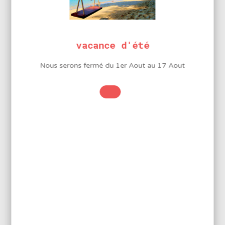
LA MARQUE BMJ ELECTRONICS
vacance d'été
Nous serons fermé du 1er Aout au 17 Aout
BMJ Electronics propose un large choix d’équipement
industriel, de consommable et d’outillage pour